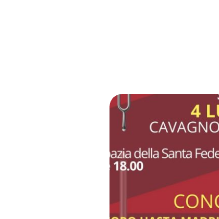
CORO MONTE MUCRONE
Iter Vocis 2026
4 luglio 2026
Il 4 luglio il Coro Monte Mucrone di
esibisce all’Abbazia di Santa Fede d