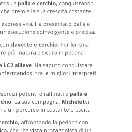
ntosi, a
palla e cerchio
, conquistando
e che premia la sua crescita costante.
a espressività. Ha presentato palla e
 un’esecuzione coinvolgente e precisa.
a con
clavette e cerchio
. Per lei, una
re più matura e sicura in pedana.
ia
LC2 allieve
. Ha saputo conquistare
onfermandosi tra le migliori interpreti
esercizi potenti e raffinati a
palla e
rchio
. La sua compagna,
Micheletti
na un percorso in costante crescita.
 cerchio
, affrontando la pedana con
a, che l’ha vista protagonista di un