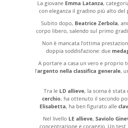
La giovane
Emma Latanza
, categor
con eleganza il gradino più alto del 
Subito dopo,
Beatrice Zerbola
, an
corpo libero, salendo sul primo gradi
Non è mancata l’ottima prestazion
doppia soddisfazione: due
medag
A portare a casa un vero e proprio 
l’
argento nella classifica generale
, 
Tra le
LD allieve
, la scena è stat
cerchio
, ha ottenuto il secondo p
Elisabetta
, ha ben figurato alle
cla
Nel livello
LE allieve
,
Saviolo Gine
concentrazione e coraggio. Un test 