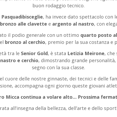
buon rodaggio tecnico.
Pasquadibisceglie
, ha invece dato spettacolo con 
bronzo alle clavette
e
argento al nastro
, con eleg
ato il podio generale con un ottimo
quarto posto a
nel
bronzo al cerchio
, premio per la sua costanza e p
età tra le
Senior Gold
, è stata
Letizia Meirone
, che
n
nastro e cerchio
, dimostrando grande personalità, t
segno con la sua classe.
l cuore delle nostre ginnaste, dei tecnici e delle fa
assione, accompagna ogni giorno queste giovani atle
ro Micca continua a volare alto… Prossima fermata
rata all’insegna della bellezza, dell’arte e dello sport