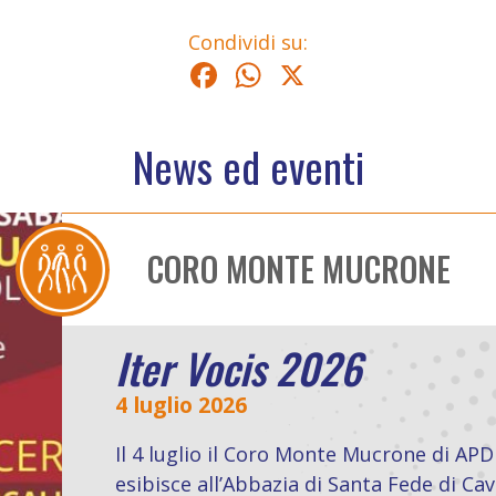
Condividi su:
Facebook
WhatsApp
X
News ed eventi
 APD Pietro Micca si
i Cavagnolo per Iter