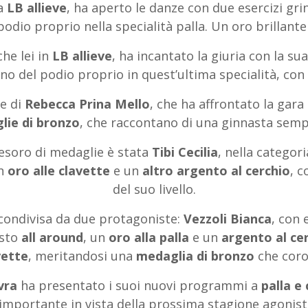
ia
LB allieve
, ha aperto le danze con due esercizi gri
podio proprio nella specialità palla. Un oro brillant
che lei in
LB allieve
, ha incantato la giuria con la su
no del podio proprio in quest’ultima specialità, con
e di
Rebecca Prina Mello
, che ha affrontato la gar
lie di bronzo
, che raccontano di una ginnasta semp
tesoro di medaglie è stata
Tibi Cecilia
, nella categor
un
oro alle clavette
e un
altro argento al cerchio
, c
del suo livello.
a condivisa da due protagoniste:
Vezzoli Bianca
, con 
osto
all around
, un
oro alla palla
e un
argento al ce
vette
, meritandosi una
medaglia di bronzo
che coro
vra
ha presentato i suoi nuovi programmi a
palla e
importante in vista della prossima stagione agonistic