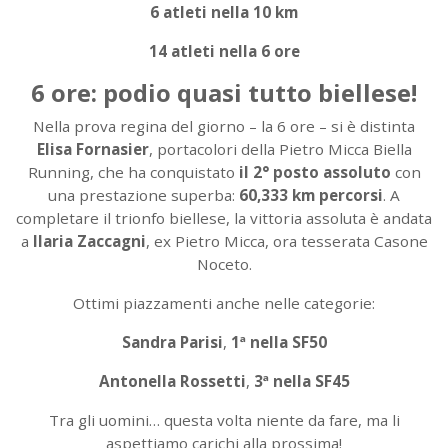
6 atleti nella 10 km
14 atleti nella 6 ore
6 ore: podio quasi tutto biellese!
Nella prova regina del giorno – la 6 ore – si è distinta
Elisa Fornasier
, portacolori della Pietro Micca Biella
Running, che ha conquistato
il 2° posto assoluto
con
una prestazione superba:
60,333 km percorsi
. A
completare il trionfo biellese, la vittoria assoluta è andata
a
Ilaria Zaccagni
, ex Pietro Micca, ora tesserata Casone
Noceto.
Ottimi piazzamenti anche nelle categorie:
Sandra Parisi
,
1ª nella SF50
Antonella Rossetti
,
3ª nella SF45
Tra gli uomini… questa volta niente da fare, ma li
aspettiamo carichi alla prossima!